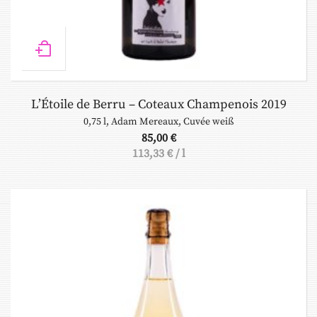
L’Étoile de Berru – Coteaux Champenois 2019
0,75 l
,
Adam Mereaux
,
Cuvée weiß
85,00
€
113,33
€
/
l