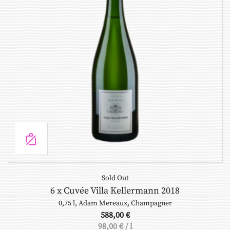
Sold Out
6 x Cuvée Villa Kellermann 2018
0,75 l
,
Adam Mereaux
,
Champagner
588,00
€
98,00
€
/
l