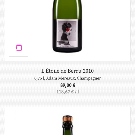
L’Étoile de Berru 2010
0,75 l
,
Adam Mereaux
,
Champagner
89,00
€
118,67
€
/
l