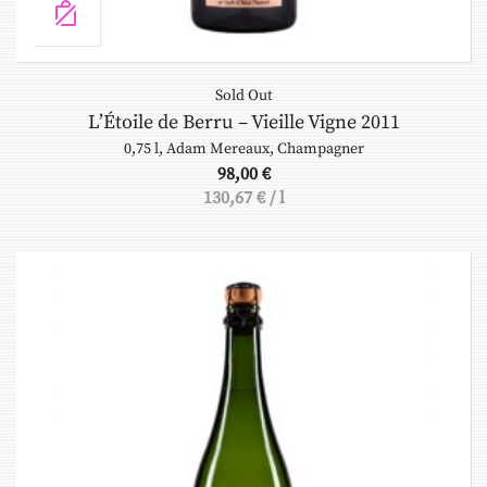
Sold Out
L’Étoile de Berru – Vieille Vigne 2011
0,75 l
,
Adam Mereaux
,
Champagner
98,00
€
130,67
€
/
l