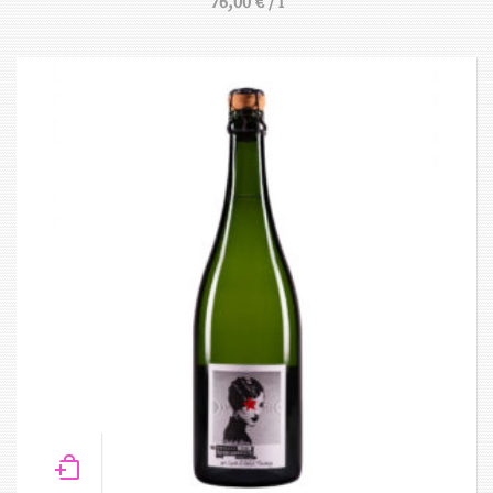
76,00
€
/
l