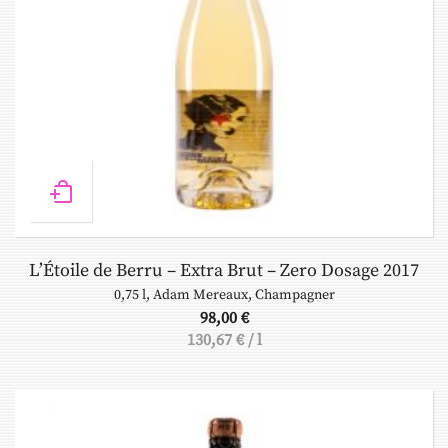
L’Étoile de Berru – Extra Brut – Zero Dosage 2017
0,75 l
,
Adam Mereaux
,
Champagner
98,00
€
130,67
€
/
l